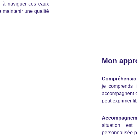
r à naviguer ces eaux
à maintenir une qualité
Mon appr
Compréhension
je comprends i
accompagnent c
peut exprimer l
Accompagneme
situation es
personnalisée p