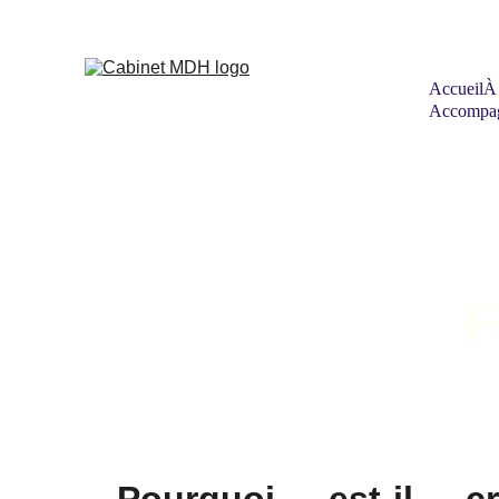
Accueil
À
Accompag
F