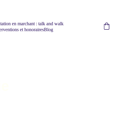
tation en marchant : talk and walk
erventions et honoraires
Blog
ie