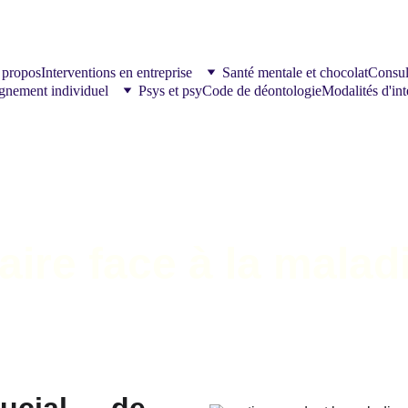
 propos
Interventions en entreprise
Santé mentale et chocolat
Consul
nement individuel
Psys et psy
Code de déontologie
Modalités d'int
aire face à la malad